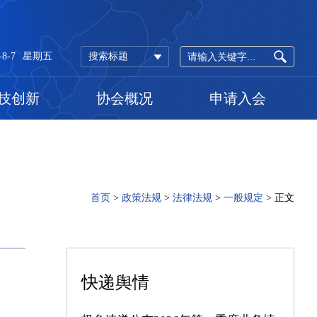
-8-7
星期五
搜索标题
技创新
协会概况
申请入会
首页
>
政策法规
>
法律法规
>
一般规定
>
正文
快递舆情