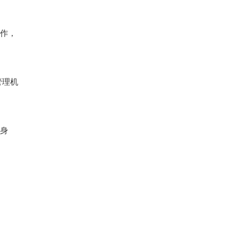
作，
管理机
身