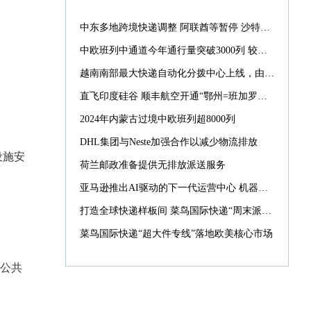
中东多地跨境快递调整 阿联酋等暂停 沙特仍正常配送
中欧班列中通道今年通行量突破3000列 较去年提前39天
越南南部最大快递自动化分拨中心上线，由菜鸟承建
直飞印度硅谷 顺丰航空开通“鄂州=班加罗尔”国际货运航线
2024年内蒙古过境中欧班列超8000列
DHL集团与Neste加强合作以减少物流排放
设施安
荷兰邮政准备提供无排放派送服务
亚马逊推出AI驱动的下一代运营中心 机器人数量激增10倍
打造全球快递样板间 菜鸟国际快递“周末派”“同城配”引入西班牙
菜鸟国际快递“超大件专线”落地欧美核心市场
公共