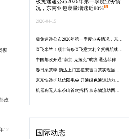
极兔速递公布2026年第一季度业务情
况，东南亚包裹量增速近80%
2026-04-15
极兔速递公布2026年第一季度业务情况，东南亚包裹量增速近80%
直飞米兰！顺丰首条直飞意大利全货机航线启航
贯彻
中国邮政开通“南京-克拉克”航线 通达菲律宾航线增至7条
春日采茶季 韵达上门直揽安吉白茶实现当日采摘当日寄递
京东快递护航信阳毛尖 开通绿色通道助力最快次晨达全国
机器狗无人车茶山首次搭档 京东物流助西湖龙井提速抢鲜
政
2
国际动态