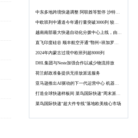
中东多地跨境快递调整 阿联酋等暂停 沙特仍正常配送
中欧班列中通道今年通行量突破3000列 较去年提前39天
越南南部最大快递自动化分拨中心上线，由菜鸟承建
直飞印度硅谷 顺丰航空开通“鄂州=班加罗尔”国际货运航线
2024年内蒙古过境中欧班列超8000列
DHL集团与Neste加强合作以减少物流排放
荷兰邮政准备提供无排放派送服务
亚马逊推出AI驱动的下一代运营中心 机器人数量激增10倍
打造全球快递样板间 菜鸟国际快递“周末派”“同城配”引入西班牙
菜鸟国际快递“超大件专线”落地欧美核心市场