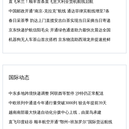
直飞米兰！顺丰首条直飞意大利全货机航线启航
中国邮政开通“南京-克拉克”航线 通达菲律宾航线增至7条
春日采茶季 韵达上门直揽安吉白茶实现当日采摘当日寄递
京东快递护航信阳毛尖 开通绿色通道助力最快次晨达全国
机器狗无人车茶山首次搭档 京东物流助西湖龙井提速抢鲜
国际动态
中东多地跨境快递调整 阿联酋等暂停 沙特仍正常配送
中欧班列中通道今年通行量突破3000列 较去年提前39天
越南南部最大快递自动化分拨中心上线，由菜鸟承建
直飞印度硅谷 顺丰航空开通“鄂州=班加罗尔”国际货运航线