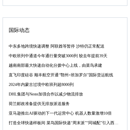
国际动态
中东多地跨境快递调整 阿联酋等暂停 沙特仍正常配送
中欧班列中通道今年通行量突破3000列 较去年提前39天
越南南部最大快递自动化分拨中心上线，由菜鸟承建
直飞印度硅谷 顺丰航空开通“鄂州=班加罗尔”国际货运航线
2024年内蒙古过境中欧班列超8000列
DHL集团与Neste加强合作以减少物流排放
荷兰邮政准备提供无排放派送服务
亚马逊推出AI驱动的下一代运营中心 机器人数量激增10倍
打造全球快递样板间 菜鸟国际快递“周末派”“同城配”引入西班牙