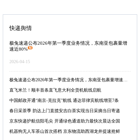
快递舆情
极兔速递公布2026年第一季度业务情况，东南亚包裹量增
速近80%
2026-04-15
极兔速递公布2026年第一季度业务情况，东南亚包裹量增速近80%
直飞米兰！顺丰首条直飞意大利全货机航线启航
中国邮政开通“南京-克拉克”航线 通达菲律宾航线增至7条
春日采茶季 韵达上门直揽安吉白茶实现当日采摘当日寄递
京东快递护航信阳毛尖 开通绿色通道助力最快次晨达全国
机器狗无人车茶山首次搭档 京东物流助西湖龙井提速抢鲜