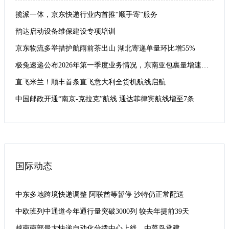
揽派一体，京东快递行业内首推“顺手寄”服务
韵达启动设备维保建设专项培训
京东物流多举措护航雨前茶出山 湖北寄递单量环比增55%
极兔速递公布2026年第一季度业务情况，东南亚包裹量增速近80%
直飞米兰！顺丰首条直飞意大利全货机航线启航
中国邮政开通“南京-克拉克”航线 通达菲律宾航线增至7条
国际动态
中东多地跨境快递调整 阿联酋等暂停 沙特仍正常配送
中欧班列中通道今年通行量突破3000列 较去年提前39天
越南南部最大快递自动化分拨中心上线，由菜鸟承建