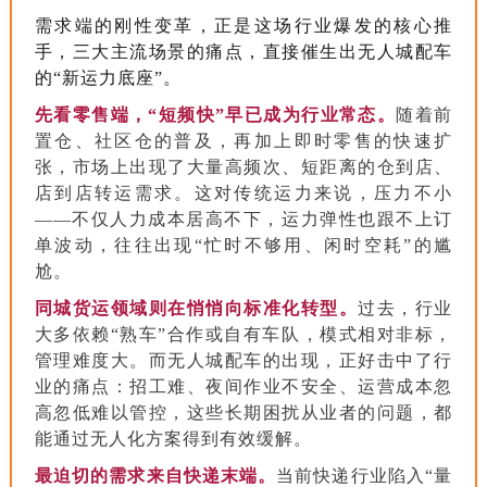
需求端的刚性变革，正是这场行业爆发的核心推
手，三大主流场景的痛点，直接催生出无人城配车
的“新运力底座”。
先看零售端，“短频快”早已成为行业常态。
随着前
置仓、社区仓的普及，再加上即时零售的快速扩
张，市场上出现了大量高频次、短距离的仓到店、
店到店转运需求。这对传统运力来说，压力不小
——不仅人力成本居高不下，运力弹性也跟不上订
单波动，往往出现“忙时不够用、闲时空耗”的尴
尬。
同城货运领域则在悄悄向标准化转型。
过去，行业
大多依赖“熟车”合作或自有车队，模式相对非标，
管理难度大。而无人城配车的出现，正好击中了行
业的痛点：招工难、夜间作业不安全、运营成本忽
高忽低难以管控，这些长期困扰从业者的问题，都
能通过无人化方案得到有效缓解。
最迫切的需求来自快递末端。
当前快递行业陷入“量