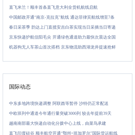
直飞米兰！顺丰首条直飞意大利全货机航线启航
中国邮政开通“南京-克拉克”航线 通达菲律宾航线增至7条
春日采茶季 韵达上门直揽安吉白茶实现当日采摘当日寄递
京东快递护航信阳毛尖 开通绿色通道助力最快次晨达全国
机器狗无人车茶山首次搭档 京东物流助西湖龙井提速抢鲜
国际动态
中东多地跨境快递调整 阿联酋等暂停 沙特仍正常配送
中欧班列中通道今年通行量突破3000列 较去年提前39天
越南南部最大快递自动化分拨中心上线，由菜鸟承建
直飞印度硅谷 顺丰航空开通“鄂州=班加罗尔”国际货运航线