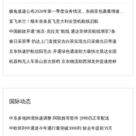
极兔速递公布2026年第一季度业务情况，东南亚包裹量增速近80%
直飞米兰！顺丰首条直飞意大利全货机航线启航
中国邮政开通“南京-克拉克”航线 通达菲律宾航线增至7条
春日采茶季 韵达上门直揽安吉白茶实现当日采摘当日寄递
京东快递护航信阳毛尖 开通绿色通道助力最快次晨达全国
机器狗无人车茶山首次搭档 京东物流助西湖龙井提速抢鲜
国际动态
中东多地跨境快递调整 阿联酋等暂停 沙特仍正常配送
中欧班列中通道今年通行量突破3000列 较去年提前39天