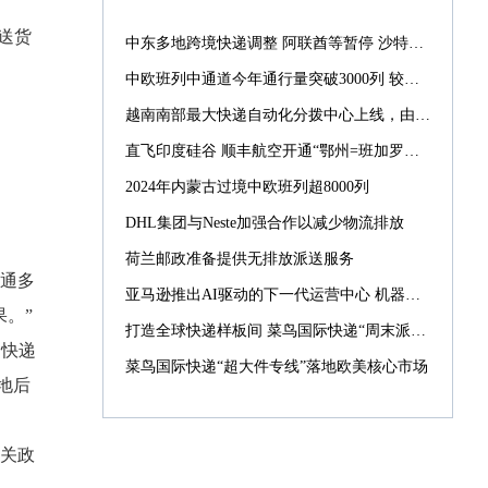
送货
中东多地跨境快递调整 阿联酋等暂停 沙特仍正常配送
中欧班列中通道今年通行量突破3000列 较去年提前39天
越南南部最大快递自动化分拨中心上线，由菜鸟承建
直飞印度硅谷 顺丰航空开通“鄂州=班加罗尔”国际货运航线
2024年内蒙古过境中欧班列超8000列
DHL集团与Neste加强合作以减少物流排放
荷兰邮政准备提供无排放派送服务
中通多
亚马逊推出AI驱动的下一代运营中心 机器人数量激增10倍
。”
打造全球快递样板间 菜鸟国际快递“周末派”“同城配”引入西班牙
。快递
菜鸟国际快递“超大件专线”落地欧美核心市场
地后
关政