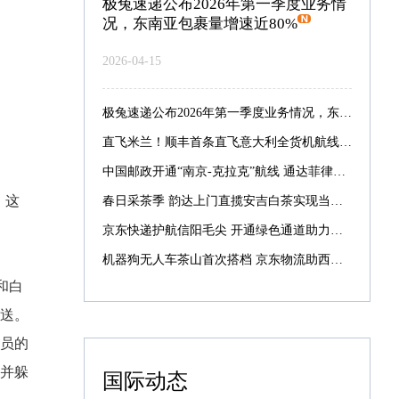
极兔速递公布2026年第一季度业务情
况，东南亚包裹量增速近80%
2026-04-15
极兔速递公布2026年第一季度业务情况，东南亚包裹量增速近80%
直飞米兰！顺丰首条直飞意大利全货机航线启航
中国邮政开通“南京-克拉克”航线 通达菲律宾航线增至7条
。这
春日采茶季 韵达上门直揽安吉白茶实现当日采摘当日寄递
京东快递护航信阳毛尖 开通绿色通道助力最快次晨达全国
机器狗无人车茶山首次搭档 京东物流助西湖龙井提速抢鲜
和白
送。
员的
并躲
国际动态