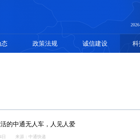
2026
动态
政策法规
诚信建设
科
又灵活的中通无人车，人见人爱
14日
来源：中通快递