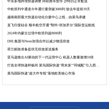
中东多地跨境快递调整 阿联酋等暂停 沙特仍正常配送
中欧班列中通道今年通行量突破3000列 较去年提前39天
越南南部最大快递自动化分拨中心上线，由菜鸟承建
直飞印度硅谷 顺丰航空开通“鄂州=班加罗尔”国际货运航线
2024年内蒙古过境中欧班列超8000列
DHL集团与Neste加强合作以减少物流排放
荷兰邮政准备提供无排放派送服务
亚马逊推出AI驱动的下一代运营中心 机器人数量激增10倍
打造全球快递样板间 菜鸟国际快递“周末派”“同城配”引入西班牙
菜鸟国际快递“超大件专线”落地欧美核心市场