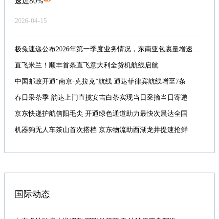
速近80%
2026-04-15
极兔速递公布2026年第一季度业务情况，东南亚包裹量增速近80%
直飞米兰！顺丰首条直飞意大利全货机航线启航
中国邮政开通“南京-克拉克”航线 通达菲律宾航线增至7条
春日采茶季 韵达上门直揽安吉白茶实现当日采摘当日寄递
京东快递护航信阳毛尖 开通绿色通道助力最快次晨达全国
机器狗无人车茶山首次搭档 京东物流助西湖龙井提速抢鲜
国际动态