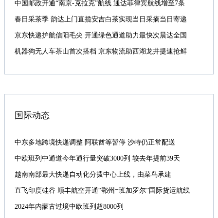
中国邮政开通“南京-克拉克”航线 通达菲律宾航线增至7条
春日采茶季 韵达上门直揽安吉白茶实现当日采摘当日寄递
京东快递护航信阳毛尖 开通绿色通道助力最快次晨达全国
机器狗无人车茶山首次搭档 京东物流助西湖龙井提速抢鲜
国际动态
中东多地跨境快递调整 阿联酋等暂停 沙特仍正常配送
中欧班列中通道今年通行量突破3000列 较去年提前39天
越南南部最大快递自动化分拨中心上线，由菜鸟承建
直飞印度硅谷 顺丰航空开通“鄂州=班加罗尔”国际货运航线
2024年内蒙古过境中欧班列超8000列