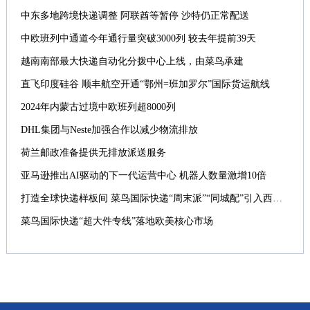
中东多地跨境快递调整 阿联酋等暂停 沙特仍正常配送
中欧班列中通道今年通行量突破3000列 较去年提前39天
越南南部最大快递自动化分拨中心上线，由菜鸟承建
直飞印度硅谷 顺丰航空开通“鄂州=班加罗尔”国际货运航线
2024年内蒙古过境中欧班列超8000列
DHL集团与Neste加强合作以减少物流排放
荷兰邮政准备提供无排放派送服务
亚马逊推出AI驱动的下一代运营中心 机器人数量激增10倍
打造全球快递样板间 菜鸟国际快递“周末派”“同城配”引入西班牙
菜鸟国际快递“超大件专线”落地欧美核心市场