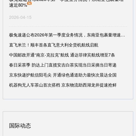
速近80%
2026-04-15
极兔速递公布2026年第一季度业务情况，东南亚包裹量增速近80%
直飞米兰！顺丰首条直飞意大利全货机航线启航
中国邮政开通“南京-克拉克”航线 通达菲律宾航线增至7条
春日采茶季 韵达上门直揽安吉白茶实现当日采摘当日寄递
京东快递护航信阳毛尖 开通绿色通道助力最快次晨达全国
机器狗无人车茶山首次搭档 京东物流助西湖龙井提速抢鲜
国际动态