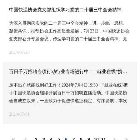
中国快递协会党支部组织学习党的二十届三中全会精神
为深入贯彻落实党的二十届三中全会精神，进一步统一思想、
凝聚共识，推动协会工作高质量发展，7月23日，中国快递协会
党支部召开专题会议，传达学习党的二十届三中全会精神。党
支部书记韩瑞林主持会议，协会全体党员和员工参加会议。
2024-07-24
百日千万招聘专项行动行业专场进行中！ “就业在线”携手中国快递协会直播“递”岗
足不出户就能找到好工作！2024年7月4日19:30，“就业在线”携
手中国快递协会继续开展百日千万招聘直播活动。中国快递协
会自成立以来，一直致力于促进快递业稳定、有序发展，本次
快递行业专场联合圆通、申通、中通、极兔等知名快递企业，
2024-07-01
为求职者带来快递行业一线操作、运营管理、储备干部等多种
类型的岗位，高薪好岗，“职”等你来！
2
3
4
5
6
7
8
9
10
11