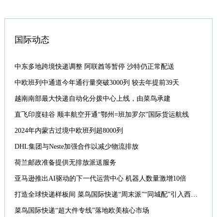
国际动态
中东多地跨境快递调整 阿联酋等暂停 沙特仍正常配送
中欧班列中通道今年通行量突破3000列 较去年提前39天
越南南部最大快递自动化分拨中心上线，由菜鸟承建
直飞印度硅谷 顺丰航空开通“鄂州=班加罗尔”国际货运航线
2024年内蒙古过境中欧班列超8000列
DHL集团与Neste加强合作以减少物流排放
荷兰邮政准备提供无排放派送服务
亚马逊推出AI驱动的下一代运营中心 机器人数量激增10倍
打造全球快递样板间 菜鸟国际快递“周末派”“同城配”引入西班牙
菜鸟国际快递“超大件专线”落地欧美核心市场