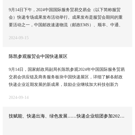
9月14日下午，2024中国国际服务贸易交易会（以下简称服贸
会）快递专场成果发布活动举行。成果发布是服贸会期间的重
要活动之一，中国邮政速递物流（邮政EMS）、顺丰、中通、
申通和菜鸟等5家企业的新服务、新产品、新技术在活动现场逐
2024-09-15
一亮相。中国快递协会副会长兼秘书长韩瑞林出席成果发布活
动。
陈凯参观服贸会中国快递展区
9月14日，国家邮政局副局长陈凯参观2024年中国国际服务贸易
交易会供应链及商务服务板块中国快递展区，详细了解各邮政
快递企业近期发展的新成果，鼓励企业继续加大科技创新力
度，提升绿色发展水平，加快国际快递建设，不断向高质量发
2024-09-14
展转型，为奋力谱写加快建设交通强国邮政篇贡献力量。
技赋能、快递出海、绿色发展……快递企业组团参加2024服贸会