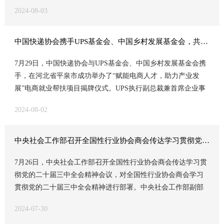
及其制品培训会议。本次会议吸引了来自浙江各地快速行业协
2024-08-03
会和快递企业60余名代表参加培训。
中国快递协会携手UPS基金会、中国乡村发展基金会，共同赋能电商人才，助力平泉市产业发展
7月29日，中国快递协会与UPS基金会、中国乡村发展基金会携
手，在河北省平泉市成功举办了“赋能电商人才，助力产业发
展”电商就业帮扶项目揭牌仪式。UPS执行副总裁兼首席企业事
务与可持续发展官劳拉 · 莱恩（Laura Lane）、中国乡村发展基
2024-08-02
金会副秘书长丁亚冬、中国快递协会副秘书长杨骏、平泉市副
市长赵鹏宇等嘉宾和受益学员出席揭牌仪式，共同见证这一重
要时刻。
中央社会工作部召开全国性行业协会商会传达学习贯彻党的二十届三中全会精神会议
7月26日，中央社会工作部召开全国性行业协会商会传达学习贯
彻党的二十届三中全会精神会议，对全国性行业协会商会学习
贯彻党的二十届三中全会精神进行部署。中央社会工作部副部
长、全国性行业协会商会党委书记柳拯主持会议并讲话。
2024-07-30