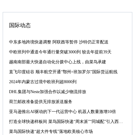
国际动态
中东多地跨境快递调整 阿联酋等暂停 沙特仍正常配送
中欧班列中通道今年通行量突破3000列 较去年提前39天
越南南部最大快递自动化分拨中心上线，由菜鸟承建
直飞印度硅谷 顺丰航空开通“鄂州=班加罗尔”国际货运航线
2024年内蒙古过境中欧班列超8000列
DHL集团与Neste加强合作以减少物流排放
荷兰邮政准备提供无排放派送服务
亚马逊推出AI驱动的下一代运营中心 机器人数量激增10倍
打造全球快递样板间 菜鸟国际快递“周末派”“同城配”引入西班牙
菜鸟国际快递“超大件专线”落地欧美核心市场