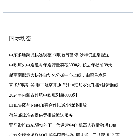
国际动态
中东多地跨境快递调整 阿联酋等暂停 沙特仍正常配送
中欧班列中通道今年通行量突破3000列 较去年提前39天
越南南部最大快递自动化分拨中心上线，由菜鸟承建
直飞印度硅谷 顺丰航空开通“鄂州=班加罗尔”国际货运航线
2024年内蒙古过境中欧班列超8000列
DHL集团与Neste加强合作以减少物流排放
荷兰邮政准备提供无排放派送服务
亚马逊推出AI驱动的下一代运营中心 机器人数量激增10倍
打造全球快递样板间 菜鸟国际快递“周末派”“同城配”引入西班牙