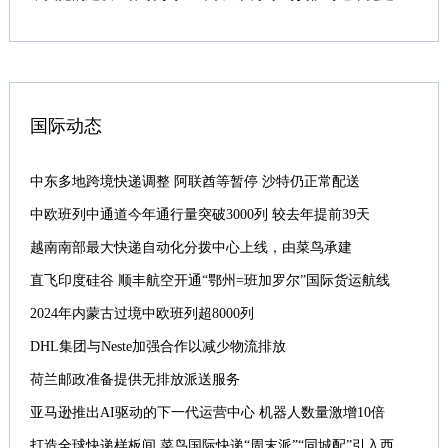
国际动态
中东多地跨境快递调整 阿联酋等暂停 沙特仍正常配送
中欧班列中通道今年通行量突破3000列 较去年提前39天
越南南部最大快递自动化分拨中心上线，由菜鸟承建
直飞印度硅谷 顺丰航空开通“鄂州=班加罗尔”国际货运航线
2024年内蒙古过境中欧班列超8000列
DHL集团与Neste加强合作以减少物流排放
荷兰邮政准备提供无排放派送服务
亚马逊推出AI驱动的下一代运营中心 机器人数量激增10倍
打造全球快递样板间 菜鸟国际快递“周末派”“同城配”引入西班牙