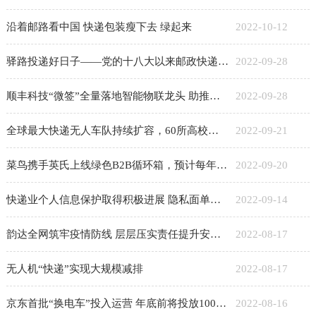
沿着邮路看中国 快递包装瘦下去 绿起来
2022-10-12
驿路投递好日子——党的十八大以来邮政快递业发展成就综述
2022-09-28
顺丰科技“微签”全量落地智能物联龙头 助推企业降本增效
2022-09-28
全球最大快递无人车队持续扩容，60所高校新学期迎来全新菜鸟无人车
2022-09-21
菜鸟携手英氏上线绿色B2B循环箱，预计每年可少用16万个纸箱
2022-09-20
快递业个人信息保护取得积极进展 隐私面单使用量达日均1亿单
2022-09-14
韵达全网筑牢疫情防线 层层压实责任提升安全运营水平
2022-08-17
无人机“快递”实现大规模减排
2022-08-17
京东首批“换电车”投入运营 年底前将投放1000台换电轻卡
2022-08-16