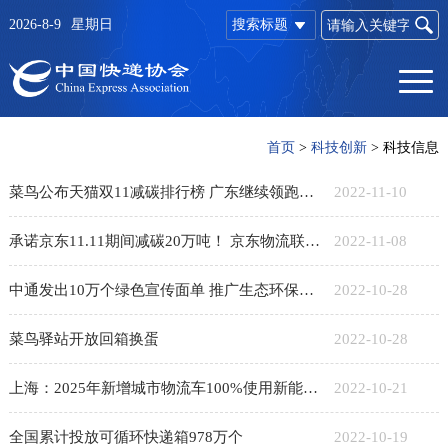
2026-8-9
星期日
搜索标题
首页
>
科技创新
>
科技信息
菜鸟公布天猫双11减碳排行榜 广东继续领跑减碳大省排行榜
2022-11-10
承诺京东11.11期间减碳20万吨！ 京东物流联动消费者参与“供应链脱碳计划”
2022-11-08
中通发出10万个绿色宣传面单 推广生态环保理念
2022-10-28
菜鸟驿站开放回箱换蛋
2022-10-28
上海：2025年新增城市物流车100%使用新能源或清洁能源
2022-10-21
全国累计投放可循环快递箱978万个
2022-10-19