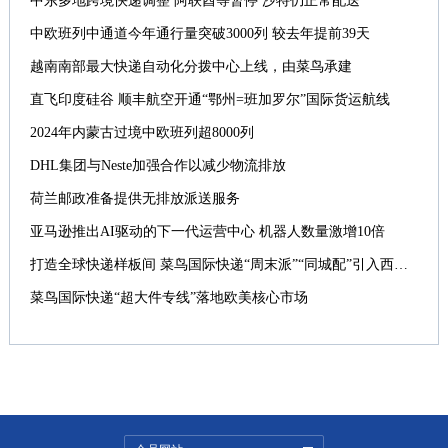
中东多地跨境快递调整 阿联酋等暂停 沙特仍正常配送
中欧班列中通道今年通行量突破3000列 较去年提前39天
越南南部最大快递自动化分拨中心上线，由菜鸟承建
直飞印度硅谷 顺丰航空开通“鄂州=班加罗尔”国际货运航线
2024年内蒙古过境中欧班列超8000列
DHL集团与Neste加强合作以减少物流排放
荷兰邮政准备提供无排放派送服务
亚马逊推出AI驱动的下一代运营中心 机器人数量激增10倍
打造全球快递样板间 菜鸟国际快递“周末派”“同城配”引入西班牙
菜鸟国际快递“超大件专线”落地欧美核心市场